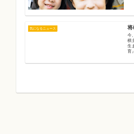
将
気になるニュース
今
棋
生
育