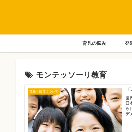
育児の悩み
発
モンテッソーリ教育
「
育脳・知育について
世
日
ら
デ