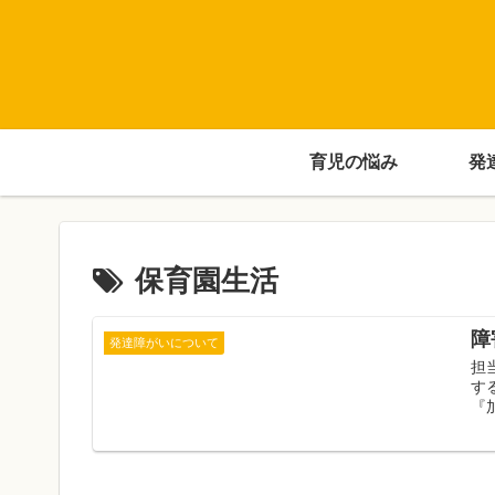
育児の悩み
発
保育園生活
障
発達障がいについて
担
す
『