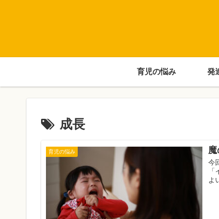
育児の悩み
発
成長
魔
育児の悩み
今
「
よ