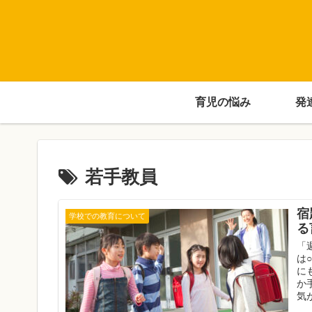
育児の悩み
発
若手教員
宿
学校での教育について
る
「
は
に
か
気